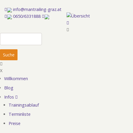
Direkt
info@mantrailing-graz.at
zum
0650/6331888
Inhalt
Suche
X
Willkommen
Hauptnavigation
Blog
Infos
Trainingsablauf
Terminliste
Preise