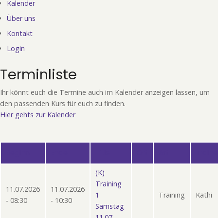
Kalender
Über uns
Kontakt
Login
Terminliste
Ihr könnt euch die Termine auch im Kalender anzeigen lassen, um
den passenden Kurs für euch zu finden.
Hier gehts zur Kalender
Beginn
Absteigend
Ende
Title
Ort
Art
Traine
sortieren
(K)
Training
11.07.2026
11.07.2026
1
Training
Kathi
- 08:30
- 10:30
Samstag
11.07.