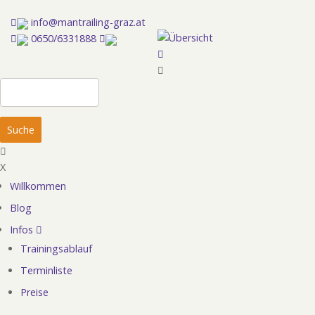
Direkt
info@mantrailing-graz.at
zum
0650/6331888
Inhalt
Suche
X
Willkommen
Hauptnavigation
Blog
Infos
Trainingsablauf
Terminliste
Preise